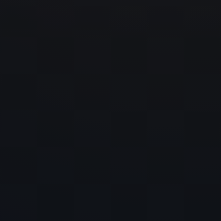
赛事直播不卡顿
无论是高峰时段还是半夜观赛，视频和数据都同步稳定，适合长期关
注体育赛事的朋友。
数据模块清晰
360直播直播APP 的数据看板分类清晰、加载快，查赛果、队伍表现
都方便。
服务响应及时
遇到功能问题，平台支持团队响应非常快，几分钟内就能搞定，体验