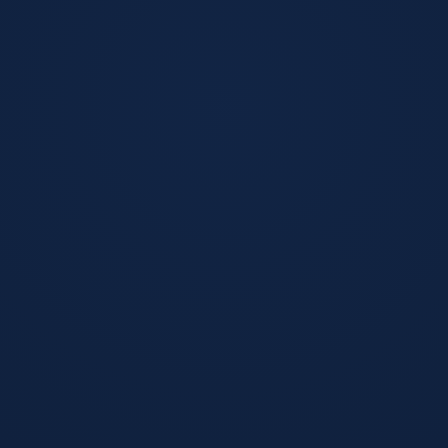
v6.2.0
发布于 2025年8月
新增热门内容展示模块，快速了解当前主流赛事。
账户系统新增等级显示，成长轨迹清晰。
夜间模式调色优化，更适配360直播直播APP用户浏
览习惯。
v6.1.3
发布于 2025年6月
优化数据刷新机制，提升实时更新效率。