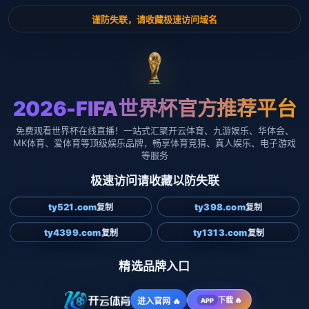
立即加入
极速响应