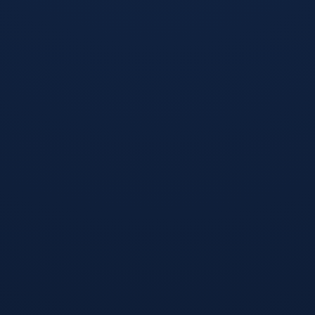
新增赛事搜索关键词高亮功能。
适配低速网络环境，页面加载更稳定。
v6.0.0
发布于 2025年3月
首页结构重构，焦点赛事板块重新设计。
新增提醒功能，支持微信及站内通知。
性能提升，加载更迅速流畅。
v5.9.4